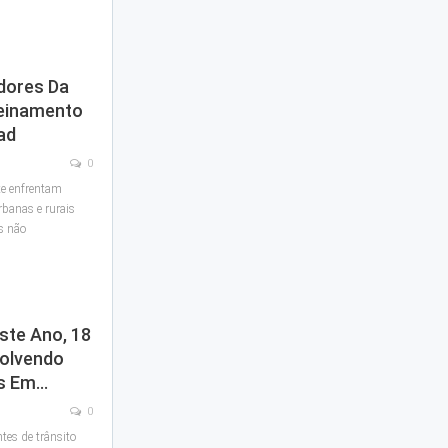
dores Da
reinamento
ad
0
te enfrentam
rbanas e rurais
as não
ste Ano, 18
volvendo
os Em…
0
ntes de trânsito