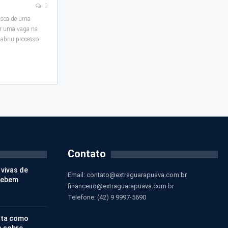
0
usca de uma
ar uma vaga na
 abriu processo
Contato
 vivas de
Email:
contato@extraguarapuava.com.br
cebem
financeiro@extraguarapuava.com.br
Telefone: (42) 9 9997-5690
nta como
s sobre