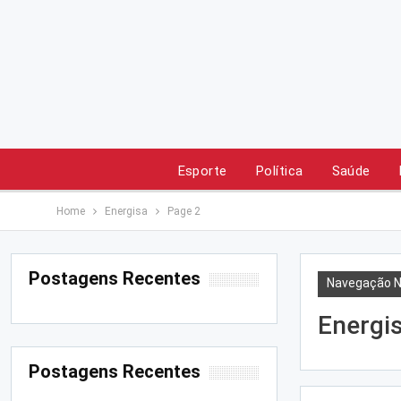
Esporte
Política
Saúde
Home
Energisa
Page 2
Postagens Recentes
Navegação N
Energi
Postagens Recentes