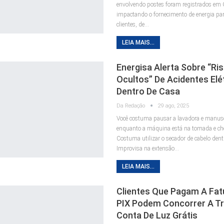
envolvendo postes foram registrados em
impactando o fornecimento de energia par
clientes, de…
LEIA MAIS...
Energisa Alerta Sobre “ri
Ocultos” De Acidentes Elé
Dentro De Casa
Da Redação
29 ago, 2025
Você costuma pausar a lavadora e manus
enquanto a máquina está na tomada e ch
Costuma utilizar o secador de cabelo dent
Improvisa na extensão…
LEIA MAIS...
Clientes Que Pagam A Fat
PIX Podem Concorrer A T
Conta De Luz Grátis