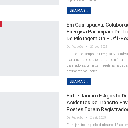
Agência Nacional de…
LEIA MAIS...
Em Guarapuava, Colabora
A
Energisa Participam De T
De Pilotagem On E Off-Ro
Da Redação
29 set, 2025
Equipes de campo da Energisa Sul-Sudes
diariamente o desafio de atuar em áreas u
desafiadoras: terrenos irregulares, estrad
pavimentadas, baixa…
LEIA MAIS...
Entre Janeiro E Agosto De
Acidentes De Trânsito En
Postes Foram Registrad
Da Redação
2 set, 2025
Entre janeiro e agosto deste ano, 18 acide