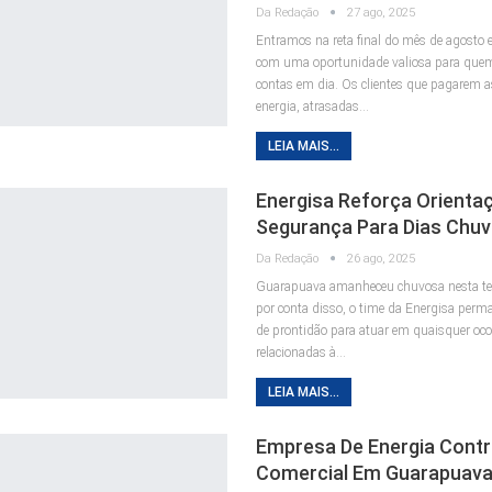
Da Redação
27 ago, 2025
Entramos na reta final do mês de agosto e
com uma oportunidade valiosa para quem
contas em dia. Os clientes que pagarem a
energia, atrasadas…
LEIA MAIS...
Energisa Reforça Orienta
Segurança Para Dias Chu
Da Redação
26 ago, 2025
Guarapuava amanheceu chuvosa nesta terç
por conta disso, o time da Energisa perma
de prontidão para atuar em quaisquer oco
relacionadas à…
LEIA MAIS...
Empresa De Energia Contra
Comercial Em Guarapuav