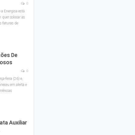
0
 a Energisa está
 quer colocar as
s faturas de
ções De
vosos
0
a-feira (26) e,
neceu em alerta e
rrências
ta Auxiliar
a