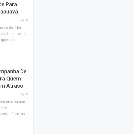
de Para
rapuava
0
resas do setor
está disponível no
 que está
ampanha De
ara Quem
Em Atraso
0
á com uma ou mais
 dias.
raso, a Energisa