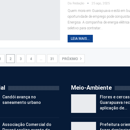
Da Redação
25 ago, 2025
Quem mora em Guarapuava e está em b
oportunidade de emprego pode conquist
Energisa. A companhia de energia elétrica
seletivo para contratar…
LEIA MAIS...
1
2
3
4
…
31
PRÓXIMO
al
Meio-Ambiente
Candói avança no
Flores e cercas
saneamento urbano
Guarapuava re
aplicação de…
Associação Comercial do
Prefeitura orie
Paraná realiza evento de
fazer denúncia