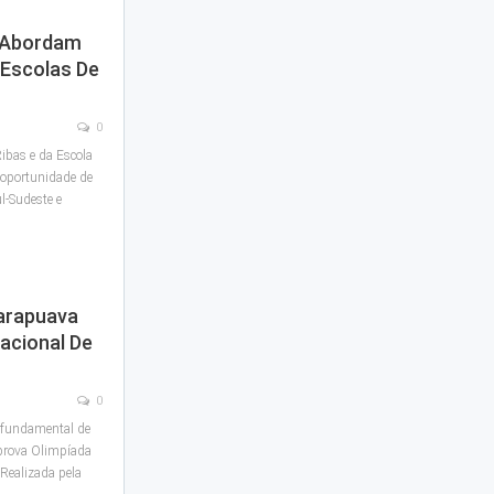
a Abordam
 Escolas De
0
Ribas e da Escola
 oportunidade de
l-Sudeste e
arapuava
acional De
0
 fundamental de
prova Olimpíada
 Realizada pela