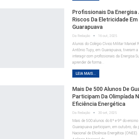
Profissionais Da Energis
Riscos Da Eletricidade Em
Guarapuava
Da Redação
16 out, 2025
Alunos do Colégio Cívico Militar Manoel 
Antônio Tupy, em Guarapuava, tiveram a
interagir com profissionais da Energisa Su
aprender de forma…
LEIA MAIS...
Mais De 500 Alunos De Gu
Participam Da Olimpíada N
Eficiência Energética
Da Redação
30 set, 2025
Mais de 500 alunos do 8º e 9º do ensino
Guarapuava participam, em outubro, da 
Nacional de Eficiência Energética (ONEE).