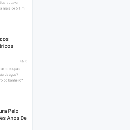
 Guarapuava,
a mais de 6,1 mil
scos
tricos
0
ear as roupas
eia de água?
ro do banheiro?
ura Pelo
rês Anos De