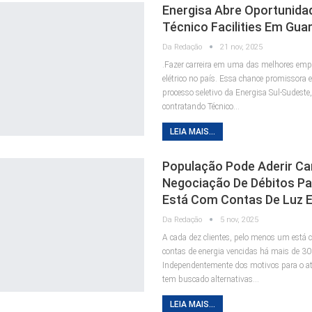
Energisa Abre Oportunida
Técnico Facilities Em Gua
Da Redação
21 nov, 2025
.Fazer carreira em uma das melhores emp
elétrico no país. Essa chance promissora 
processo seletivo da Energisa Sul-Sudeste,
contratando Técnico…
LEIA MAIS...
População Pode Aderir C
Negociação De Débitos P
Está Com Contas De Luz 
Da Redação
5 nov, 2025
A cada dez clientes, pelo menos um est
contas de energia vencidas há mais de 30
Independentemente dos motivos para o at
tem buscado alternativas…
LEIA MAIS...