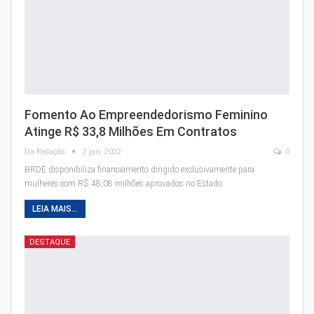
Fomento Ao Empreendedorismo Feminino
Atinge R$ 33,8 Milhões Em Contratos
Da Redação
2 jan, 2022
0
BRDE disponibiliza financiamento dirigido exclusivamente para
mulheres com R$ 48,08 milhões aprovados no Estado
LEIA MAIS...
DESTAQUE