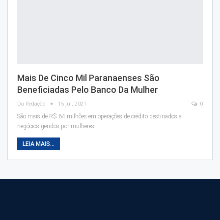
Mais De Cinco Mil Paranaenses São
Beneficiadas Pelo Banco Da Mulher
Da Redação
15 jul, 2021
0
São mais de R$ 64 milhões em operações de crédito destinados a
negócios geridos por mulheres
LEIA MAIS...