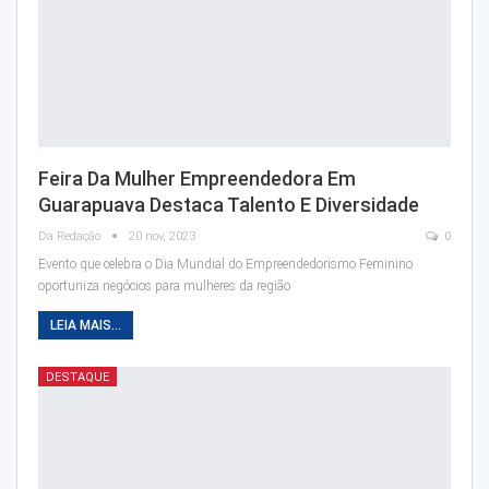
Feira Da Mulher Empreendedora Em
Guarapuava Destaca Talento E Diversidade
Da Redação
20 nov, 2023
0
Evento que celebra o Dia Mundial do Empreendedorismo Feminino
oportuniza negócios para mulheres da região
LEIA MAIS...
DESTAQUE