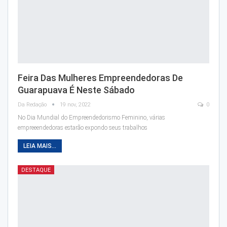
Feira Das Mulheres Empreendedoras De
Guarapuava É Neste Sábado
Da Redação
19 nov, 2022
0
No Dia Mundial do Empreendedorismo Feminino, várias
empreeendedoras estarão expondo seus trabalhos
LEIA MAIS...
DESTAQUE