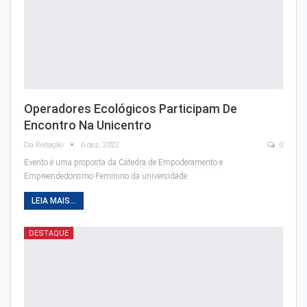
Operadores Ecológicos Participam De
Encontro Na Unicentro
Da Redação
6 dez, 2022
0
Evento é uma proposta da Cátedra de Empoderamento e
Empreendedorismo Feminino da universidade
LEIA MAIS...
DESTAQUE