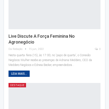
Live Discute A Força Feminina No
Agronegócio
Da Redação
15 jun, 2022
0
Nesta quarta -feira (15), às 17:00, no 'papo de quarta', o Conexão
Negócios Mulher recebe as presenças de Adriana Meddero, CEO da
Meddero Negócios e Edneia Becker, empreendedora…
LEIA MAIS...
DESTAQUE