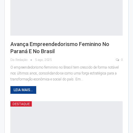
Avança Empreendedorismo Feminino No
Paraná E No Brasil
Da Redação
5 ago, 2025
0
O empreendedorismo feminino no Brasil tem crescido de forma notável
nos últimos anos, consolidando-se como uma força estratégica para a
transformação econômica e social do país. Em…
LEIA MAIS...
DESTAQUE