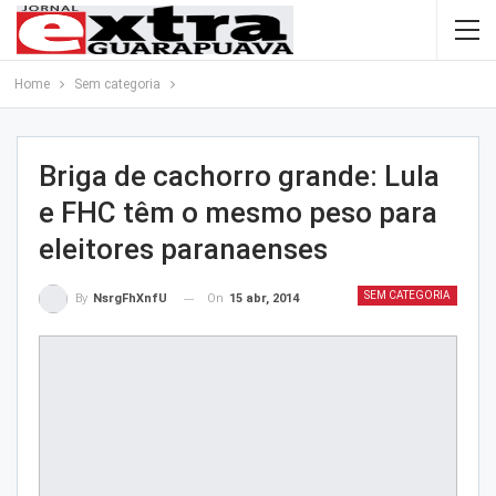
Home
Sem categoria
Briga de cachorro grande: Lula
e FHC têm o mesmo peso para
eleitores paranaenses
SEM CATEGORIA
On
15 abr, 2014
By
NsrgFhXnfU