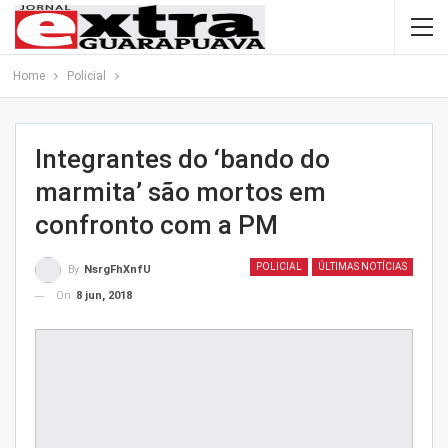
Home
Policial
Integrantes do ‘bando do
marmita’ são mortos em
confronto com a PM
POLICIAL
ÚLTIMAS NOTÍCIAS
By
NsrgFhXnfU
On
8 jun, 2018