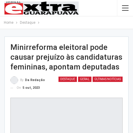
Home
Destaque
Minirreforma eleitoral pode
causar prejuízo às candidaturas
femininas, apontam deputadas
DESTAQUE
GERAL
ÚLTIMAS NOTÍCIAS
By
Da Redação
On
5 out, 2023