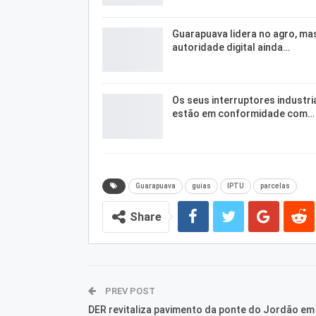
Guarapuava lidera no agro, ma
autoridade digital ainda…
Os seus interruptores industri
estão em conformidade com…
Guarapuava
guias
IPTU
parcelas
Share
PREV POST
DER revitaliza pavimento da ponte do Jordão em