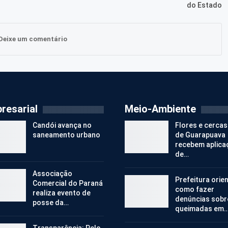
do Estado
Deixe um comentário
resarial
Meio-Ambiente
Candói avança no
Flores e cercas
saneamento urbano
de Guarapuava
recebem aplica
de…
Associação
Prefeitura orie
Comercial do Paraná
como fazer
realiza evento de
denúncias sobr
posse da…
queimadas em