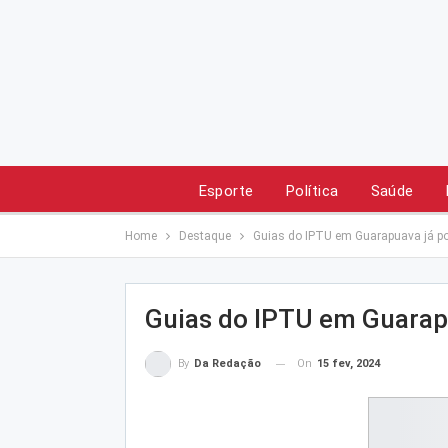
Esporte
Política
Saúde
Home
Destaque
Guias do IPTU em Guarapuava já po
Guias do IPTU em Guarapu
On
15 fev, 2024
By
Da Redação