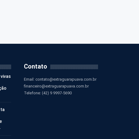
Contato
 vivas
Email:
contato@extraguarapuava.com.br
financeiro@extraguarapuava.com.br
ção
Telefone: (42) 9 9997-5690
nta
e
…