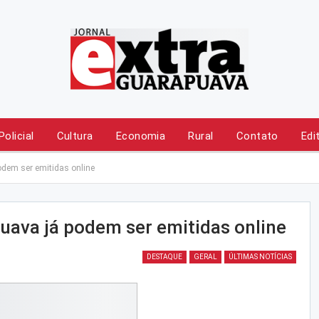
Policial
Cultura
Economia
Rural
Contato
Edi
dem ser emitidas online
ava já podem ser emitidas online
DESTAQUE
GERAL
ÚLTIMAS NOTÍCIAS