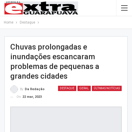
Home
Destaque
Chuvas prolongadas e
inundações escancaram
problemas de pequenas a
grandes cidades
DESTAQUE
GERAL
ÚLTIMAS NOTÍCIAS
By
Da Redação
On
22 mar, 2023