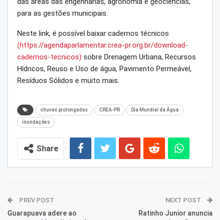
das áreas das engenharias, agronomia e geociências,
para as gestões municipais.
Neste link, é possível baixar cadernos técnicos
(https://agendaparlamentar.crea-pr.org.br/download-
cadernos-tecnicos)
sobre Drenagem Urbana, Recursos
Hídricos, Reuso e Uso de água, Pavimento Permeável,
Resíduos Sólidos e muito mais.
chuvas prolongadas
CREA-PR
Dia Mundial da Água
inundações
Share
PREV POST
NEXT POST
Guarapuava adere ao
Ratinho Junior anuncia